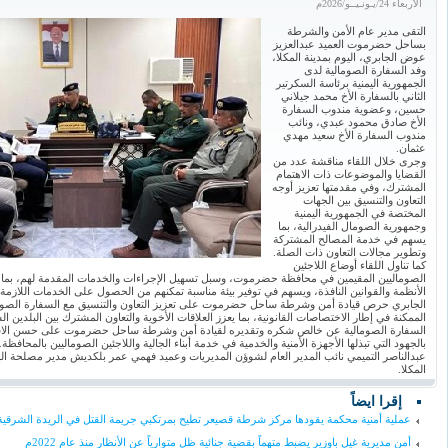
الأربعاء 24/يـونـيــو/2026م
التقى مدير عام الأمن والشرطة
بساحل حضرموت العميد عبدالعزيز
عوض الجابري، اليوم بمدينة المكلا،
وفد السفارة الصومالية لدى
الجمهورية اليمنية برئاسة السكرتير
الثاني بالسفارة الأخ محمد جيلاني
حسين، وعضوية مندوب السفارة
الأخ صادق محمود عبدي، ونائب
مندوب السفارة الأخ سعيد مهدي
عثمان.
وجرى خلال اللقاء مناقشة عدد من
القضايا والموضوعات ذات الاهتمام
المشترك، وفي مقدمتها تعزيز أوجه
التعاون والتنسيق بين الجهات
المختصة في الجمهورية اليمنية
وجمهورية الصومال الفيدرالية، بما
يسهم في خدمة المصالح المشتركة
وتطوير مجالات التعاون ذات الصلة.
كما تناول اللقاء أوضاع اللاجئين
الصوماليين المقيمين في محافظة حضرموت، وسبل تسهيل الإجراءات والخدمات المقدمة لهم، بما ي
الأنظمة والقوانين النافذة، ويسهم في توفير بيئة مناسبة تمكنهم من الحصول على الخدمات اللازمة
الجابري حرص قيادة أمن وشرطة ساحل حضرموت على تعزيز التعاون والتنسيق مع السفارة الصومال
الممكنة في إطار الاختصاصات القانونية، بما يعزز العلاقات الأخوية والتعاون المشترك بين البلدين ال
السفارة الصومالية عن خالص شكره وتقديره لقيادة أمن وشرطة ساحل حضرموت على حسن الاستقب
بالجهود التي تبذلها الأجهزة الأمنية والخدمية في خدمة أبناء الجالية واللاجئين الصوماليين بالمحافظ
عبدالناصر التميمي نائب المدير العام لشوؤن المديريات وعميد فهمي عمر بلكديش مدير مصلحة ال
المكلا.
إقرا ايضاً
عملية أمنية محكمة يقودها مركز شرطة قصيعر تطيح بمرتكبي جريمة القتل في الريدة الشرقي
أمن مديرية غيل باوزير يضبط متهماً بقضية جنائية ظل متوارياً عن الأنظار منذ عام 2022م