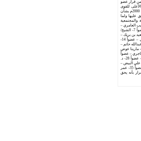
ضمن قرار عضو
جلس التنسيقي الأعلى للقوى
والمكونات السياسية والمجتمعية الحضرمية (اللجنة التحضيرية) ، و بعد الاطلاع على القانون رقم (4) لسنة 2000م بشأن
ق عليها ولما
ياسية والمجتمعية
ي – رئيساً 2- د. أحمد عبيد بن دغر – عضواً 3- أكرم نصيب العامري –
عضواً 4- عبدالسلام عبدالله باعبود – عضواً 5- عبدالله صالح الكثيري – عضواً 6- محمد عبدالله الحامد – عضواً 7- الشيخ/
كبري – عضواً 9- ناصر أحمد القرزي – عضواً 10- أحمد سعيد بن بريك –
عضواً 11- عبدالهادي عبداللاه التميمي – عضواً 12- نجيب سعيد خنبش – عضواً 13- عصام حبريش الكثيري – عضواً 14-
يد قمصي – عضواً 16- طارق علي بلخشر – عضواً 17- عوض عبدالله حاتم –
عضواً 18- محمد أحمد بالطيف – عضواً 19- فادي حسن باعوم – عضواً 20- عبدالمجيد سعيد وحدين – عضواً 21- مارينا عوض
 عضواً 24- الشيخ/ يحيى جعفر باجري – عضواً
25- الشيخ/ صالح محمد باكرمان – عضواً 26- د. رفعت سالم باصريح – عضواً 27- محمد عوض البسيري – عضواً 28- د.
فتاح راشد – عضواً 30- الشيخ/ صالح بن حريز المري – عضواً 31- هاني علي البيض –
عضواً 32- هشام حسين الكاف – عضواً 33- يسرى عبدالله البطاطي – عضواً 34- حسن سعيد الجابري – عضواً 35- عمر
كما نصت المادة رقم (2) من ديباجة القرار بأنه يحق