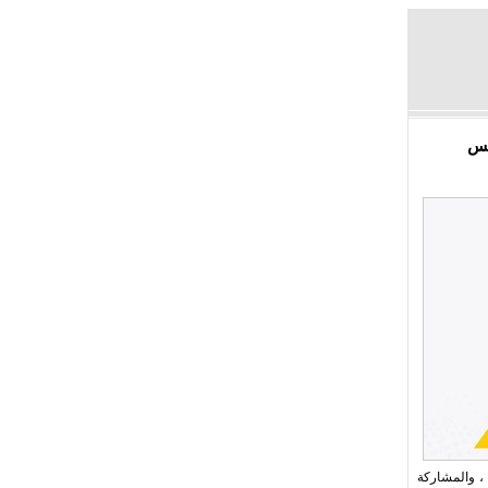
يس
، والمشاركة