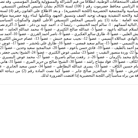
ختلف الاستحقاقات الوطنية، انطلاقًا من قيم الشراكة والمسؤولية والعمل المؤسسي. وقد ت
مجلس القيادة الرئاسي محافظ حضرموت رقم ( 100) لسنة 2026م بشأن تأسيس الم
ة ولائحته التنفيذية وبهدف توحيد الصف وتنسيق الجهود وتكاملها لبناء رؤية حضرمية متواف
تقتضيه المصلحة العامة : مادة (1): يتم تأسيس المجلس التنسيقي الأعلى للقوى والمكونات الس
الحضرمية من التالية أسمائهم : 1- سالم أحمد الخنبش
عمرو بن حبريش العليي – عضواً 8- طارق سالم الع
سلطان بن زايد التميمي – عضواً 15- سالم سع
الجوهي – عضواً 22- وردة منصور النقيب – عضواً 23- سلمى عوض الكثيري –
عبدالله شيخ الكاف – عضواً 29- فؤاد م
عبدالرحمن باجرش – عضواً 36- عبدالعزيز صالح جابر – عضواً 
 من يراه مناسباً إلى اللجنة التحضيرية إذا اقتضت الضرورة لذلك.